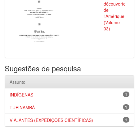
découverte
de
l'Amérique
(Volume
03)
Sugestões de pesquisa
Assunto
INDÍGENAS
1
TUPINAMBÁ
1
VIAJANTES (EXPEDIÇÕES CIENTÍFICAS)
1