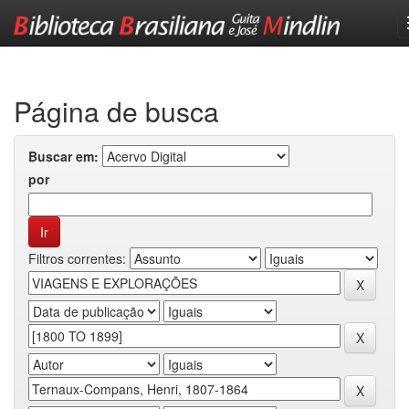
Skip
navigation
Página de busca
Buscar em:
por
Filtros correntes: