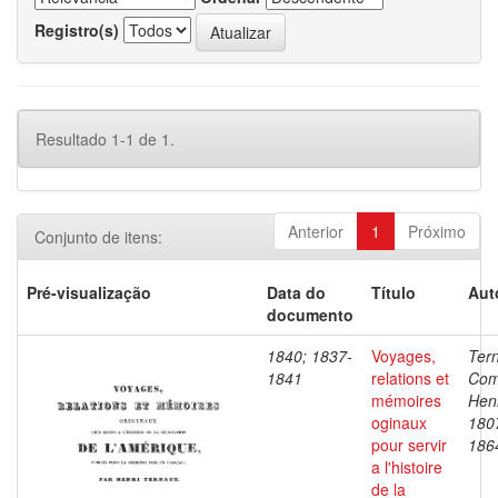
Registro(s)
Resultado 1-1 de 1.
Anterior
1
Próximo
Conjunto de itens:
Pré-visualização
Data do
Título
Aut
documento
1840; 1837-
Voyages,
Ter
1841
relations et
Com
mémoires
Henr
oginaux
180
pour servir
186
a l'histoire
de la