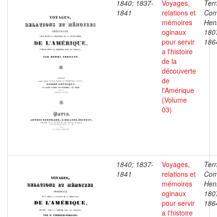
1840; 1837-
Voyages,
Ter
1841
relations et
Com
mémoires
Henr
oginaux
180
pour servir
186
a l'histoire
de la
découverte
de
l'Amérique
(Volume
03)
1840; 1837-
Voyages,
Ter
1841
relations et
Com
mémoires
Henr
oginaux
180
pour servir
186
a l'histoire