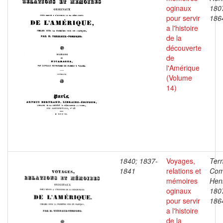
oginaux
180
pour servir
186
a l'histoire
de la
découverte
de
l'Amérique
(Volume
14)
1840; 1837-
Voyages,
Ter
1841
relations et
Com
mémoires
Henr
oginaux
180
pour servir
186
a l'histoire
de la