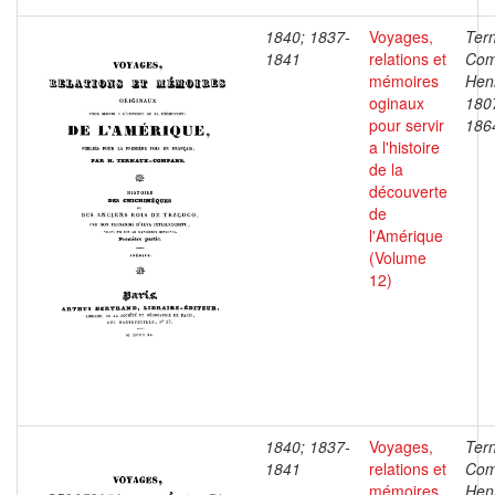
1840; 1837-
Voyages,
Ter
1841
relations et
Com
mémoires
Henr
oginaux
180
pour servir
186
a l'histoire
de la
découverte
de
l'Amérique
(Volume
12)
1840; 1837-
Voyages,
Ter
1841
relations et
Com
mémoires
Henr