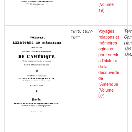
(Volume
19)
1840; 1837-
Voyages,
Ter
1841
relations et
Com
mémoires
Henr
oginaux
180
pour servir
186
a l'histoire
de la
découverte
de
l'Amérique
(Volume
07)