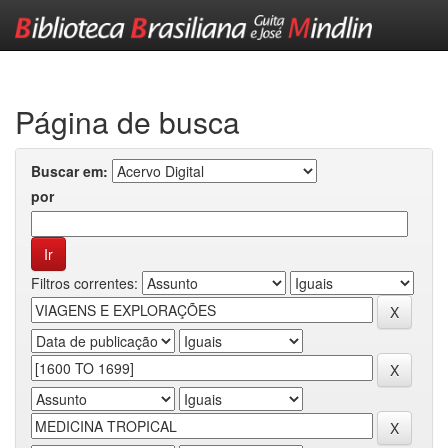
Skip
navigation
Página de busca
Buscar em:
por
Filtros correntes: