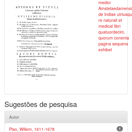
medici
Amstelaedamensi
de Indiae utriusq
re naturali et
medical libri
quatuordecim,
quorum conenta
pagina sequens
exhibet
Sugestões de pesquisa
Autor
Piso, Willem, 1611-1678
1