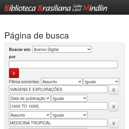
Skip
navigation
Página de busca
Buscar em:
por
Filtros correntes: