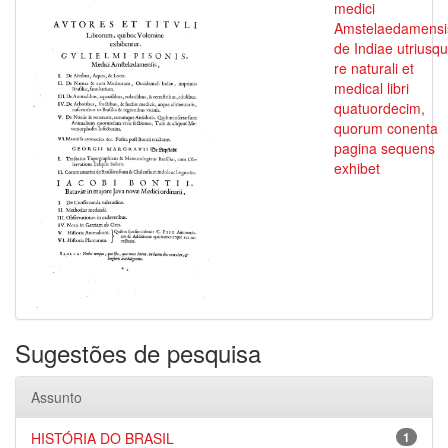
medici
Amstelaedamensi
de Indiae utriusq
re naturali et
medical libri
quatuordecim,
quorum conenta
pagina sequens
exhibet
Sugestões de pesquisa
Assunto
HISTÓRIA DO BRASIL
1