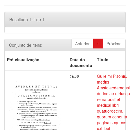
Resultado 1-1 de 1.
Anterior
1
Próximo
Conjunto de itens:
Pré-visualização
Data do
Título
documento
1658
Gulielmi Pisonis,
medici
Amstelaedamensi
de Indiae utriusq
re naturali et
medical libri
quatuordecim,
quorum conenta
pagina sequens
exhibet