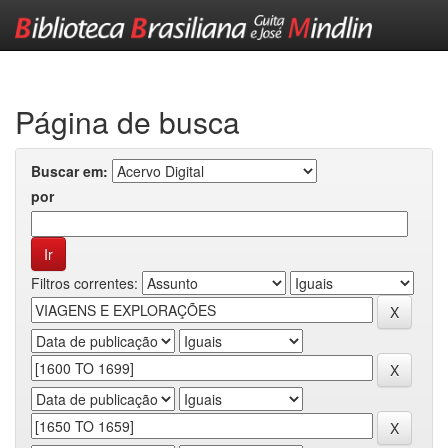
Skip
navigation
Página de busca
Buscar em:
por
Filtros correntes: