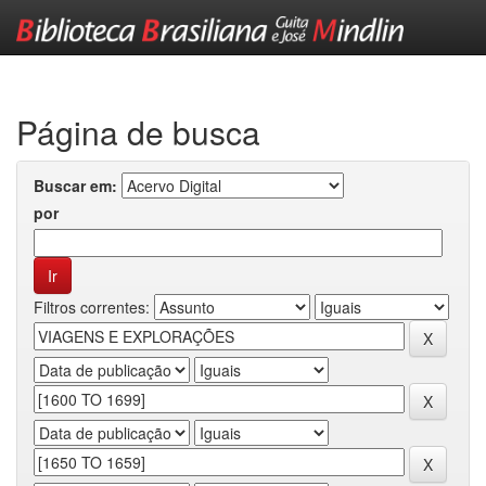
Skip
navigation
Página de busca
Buscar em:
por
Filtros correntes: