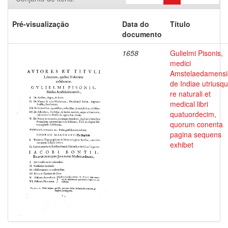
Pré-visualização
Data do
Título
documento
1658
Gulielmi Pisonis,
medici
Amstelaedamensi
de Indiae utriusq
re naturali et
medical libri
quatuordecim,
quorum conenta
pagina sequens
exhibet