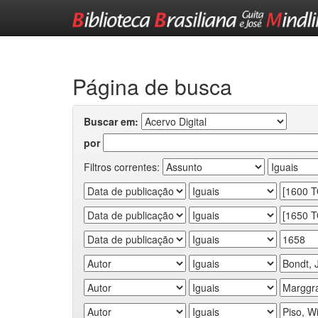
Skip
navigation
Página de busca
Buscar em:
por
Filtros correntes: