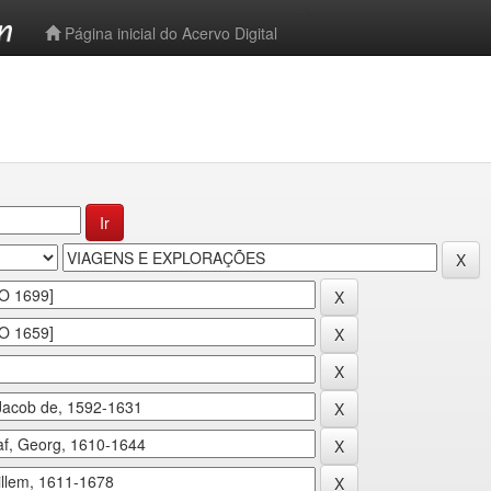
-->
Página inicial do Acervo Digital