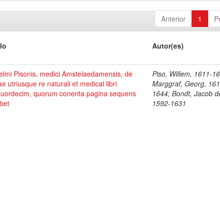
Anterior
1
P
lo
Autor(es)
elmi Pisonis, medici Amstelaedamensis, de
Piso, Willem, 1611-1
ae utriusque re naturali et medical libri
Marggraf, Georg, 161
tuordecim, quorum conenta pagina sequens
1644; Bondt, Jacob d
bet
1592-1631