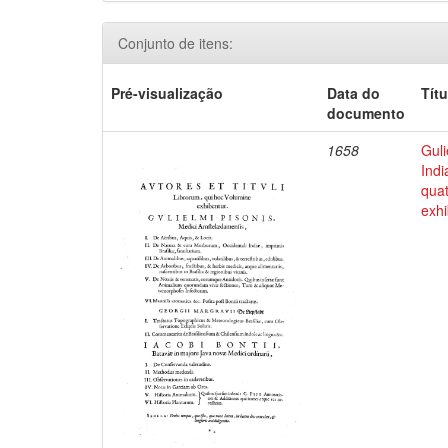
Conjunto de itens:
Pré-visualização
Data do
Títu
documento
1658
Guli
Indi
qua
exhi