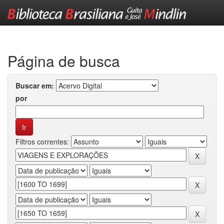
Skip
navigation
Página de busca
Buscar em:
por
Filtros correntes: