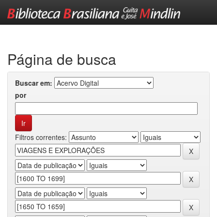
Skip
navigation
Página de busca
Buscar em:
por
Filtros correntes: