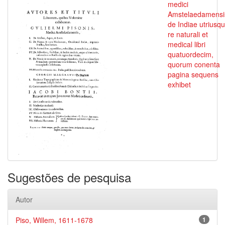
medici
Amstelaedamensi
de Indiae utriusq
re naturali et
medical libri
quatuordecim,
quorum conenta
pagina sequens
exhibet
Sugestões de pesquisa
Autor
Piso, Willem, 1611-1678
1