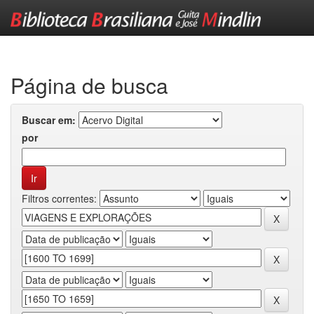
Skip
navigation
Página de busca
Buscar em:
por
Filtros correntes: