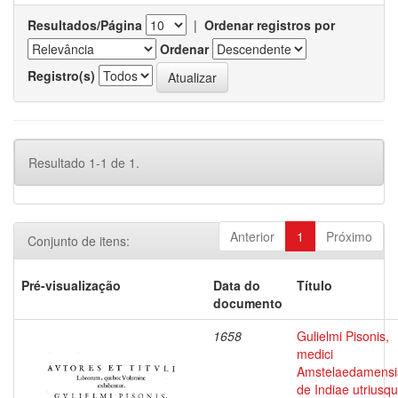
Resultados/Página
|
Ordenar registros por
Ordenar
Registro(s)
Resultado 1-1 de 1.
Anterior
1
Próximo
Conjunto de itens:
Pré-visualização
Data do
Título
documento
1658
Gulielmi Pisonis,
medici
Amstelaedamensi
de Indiae utriusq