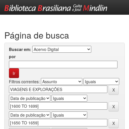
Skip
navigation
Página de busca
Buscar em:
por
Filtros correntes: