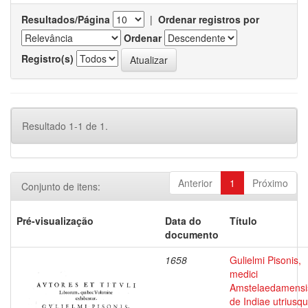
Resultados/Página
|
Ordenar registros por
Ordenar
Registro(s)
Resultado 1-1 de 1.
Anterior
1
Próximo
Conjunto de itens:
Pré-visualização
Data do
Título
documento
1658
Gulielmi Pisonis,
medici
Amstelaedamensi
de Indiae utriusq