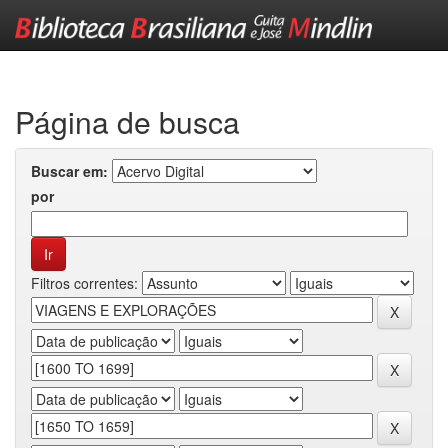
Skip
navigation
Página de busca
Buscar em:
por
Filtros correntes: