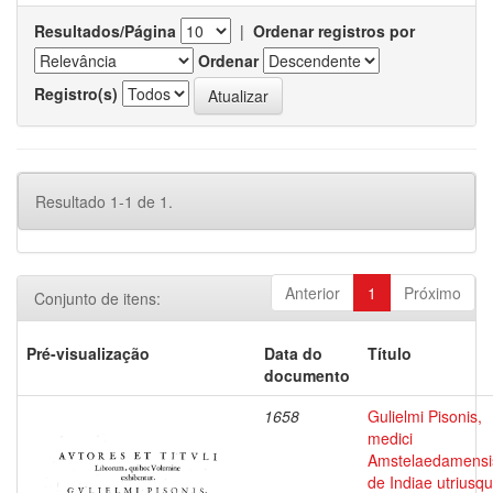
Resultados/Página
|
Ordenar registros por
Ordenar
Registro(s)
Resultado 1-1 de 1.
Anterior
1
Próximo
Conjunto de itens:
Pré-visualização
Data do
Título
documento
1658
Gulielmi Pisonis,
medici
Amstelaedamensi
de Indiae utriusq