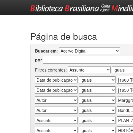
Skip
navigation
Página de busca
Buscar em:
por
Filtros correntes: