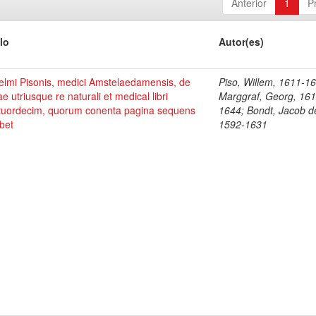
Anterior
1
P
lo
Autor(es)
elmi Pisonis, medici Amstelaedamensis, de
Piso, Willem, 1611-1
ae utriusque re naturali et medical libri
Marggraf, Georg, 161
tuordecim, quorum conenta pagina sequens
1644; Bondt, Jacob d
bet
1592-1631