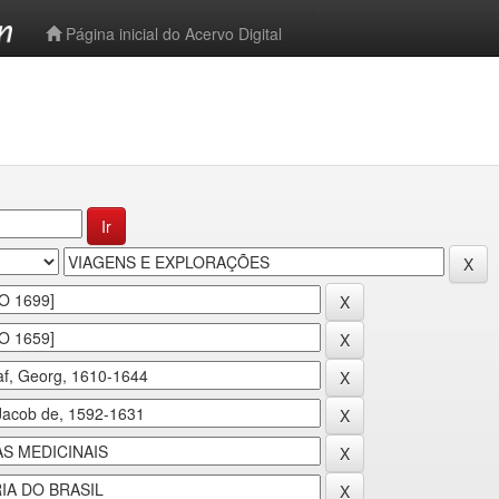
-->
Página inicial do Acervo Digital