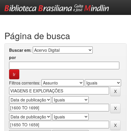
Skip
navigation
Página de busca
Buscar em:
por
Filtros correntes: