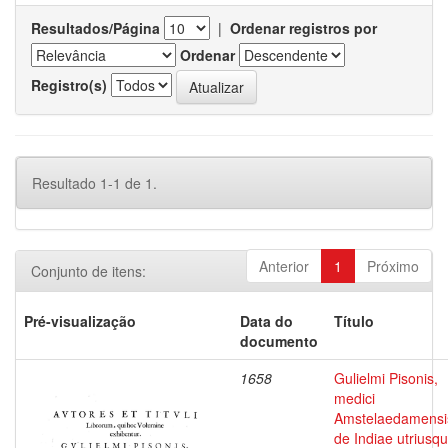
Resultados/Página
|
Ordenar registros por
Ordenar
Registro(s)
Resultado 1-1 de 1.
Anterior
1
Próximo
Conjunto de itens:
Pré-visualização
Data do
Título
documento
1658
Gulielmi Pisonis,
medici
Amstelaedamensi
de Indiae utriusq