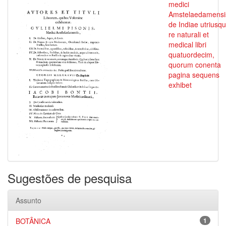
medici
Amstelaedamensi
de Indiae utriusq
re naturali et
medical libri
quatuordecim,
quorum conenta
pagina sequens
exhibet
Sugestões de pesquisa
Assunto
BOTÂNICA
1