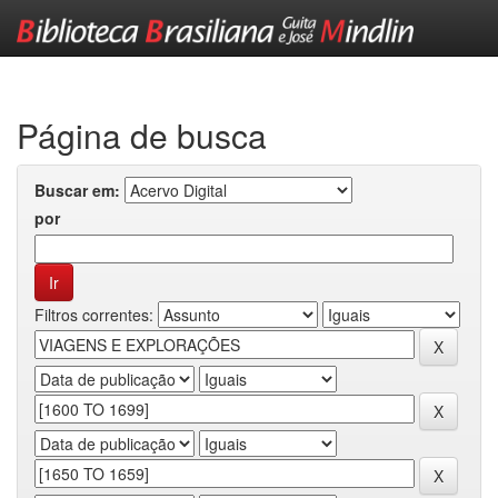
Skip
navigation
Página de busca
Buscar em:
por
Filtros correntes: