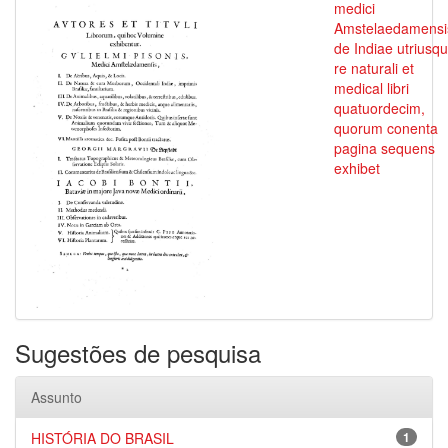
medici
Amstelaedamensi
de Indiae utriusq
re naturali et
medical libri
quatuordecim,
quorum conenta
pagina sequens
exhibet
Sugestões de pesquisa
Assunto
HISTÓRIA DO BRASIL
1