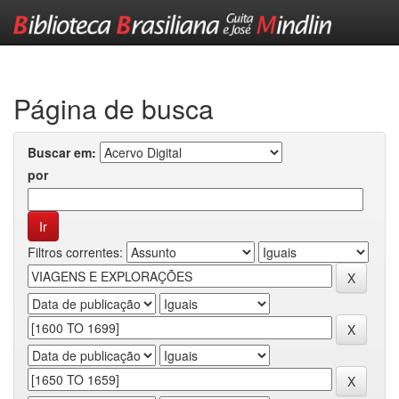
Skip
navigation
Página de busca
Buscar em:
por
Filtros correntes: