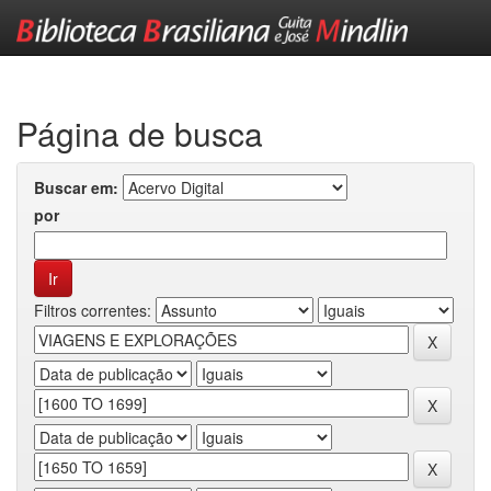
Skip
navigation
Página de busca
Buscar em:
por
Filtros correntes: