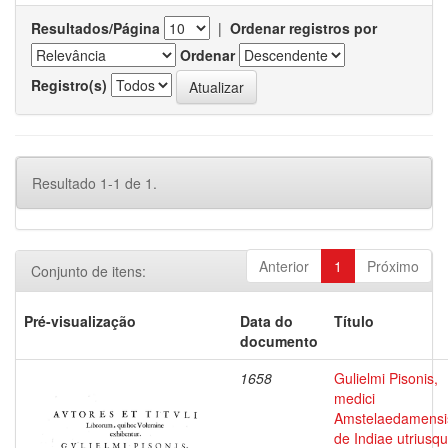
Resultados/Página
|
Ordenar registros por
Ordenar
Registro(s)
Resultado 1-1 de 1.
Anterior
1
Próximo
Conjunto de itens:
Pré-visualização
Data do
Título
documento
1658
Gulielmi Pisonis,
medici
Amstelaedamensi
de Indiae utriusq