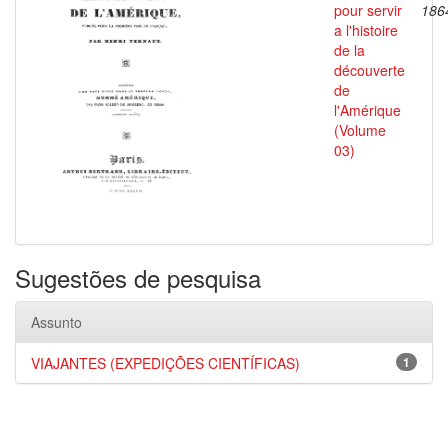
pour servir
186
a l'histoire
de la
découverte
de
l'Amérique
(Volume
03)
Sugestões de pesquisa
Assunto
VIAJANTES (EXPEDIÇÕES CIENTÍFICAS)
1