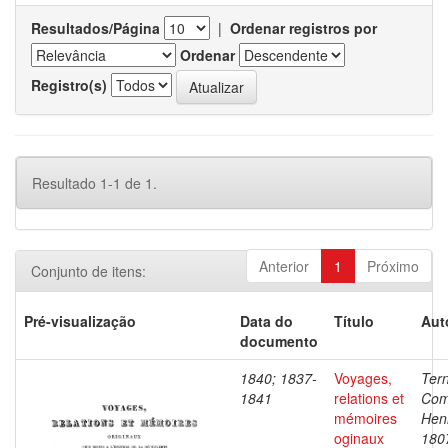
Resultados/Página
|
Ordenar registros por
Ordenar
Registro(s)
Resultado 1-1 de 1.
Anterior
1
Próximo
Conjunto de itens:
Pré-visualização
Data do
Título
Aut
documento
1840; 1837-
Voyages,
Ter
1841
relations et
Com
mémoires
Henr
oginaux
180