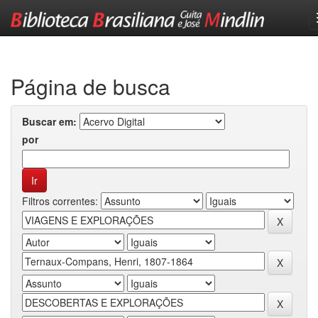
Skip
navigation
Página de busca
Buscar em:
por
Filtros correntes: