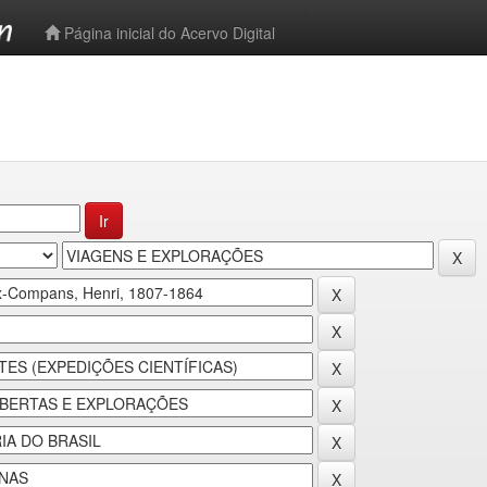
-->
Página inicial do Acervo Digital