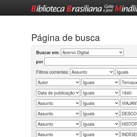
Skip
navigation
Página de busca
Buscar em:
por
Filtros correntes: