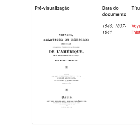
Pré-visualização
Data do
Títu
documento
1840; 1837-
Voya
1841
l'hi