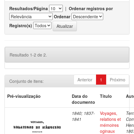
Resultados/Página
|
Ordenar registros por
Ordenar
Registro(s)
Resultado 1-2 de 2.
Anterior
1
Próximo
Conjunto de itens:
Pré-visualização
Data do
Título
Aut
documento
1840; 1837-
Voyages,
Ter
1841
relations et
Com
mémoires
Henr
oginaux
180