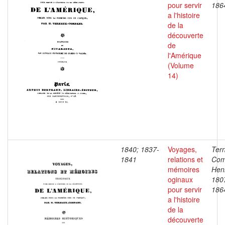
pour servir
186
a l'histoire
de la
découverte
de
l'Amérique
(Volume
14)
1840; 1837-
Voyages,
Ter
1841
relations et
Com
mémoires
Henr
oginaux
180
pour servir
186
a l'histoire
de la
découverte