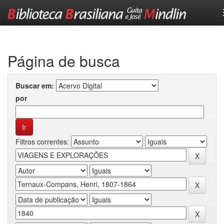
Skip
navigation
Página de busca
Buscar em:
por
Filtros correntes: