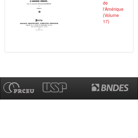
de
l'Amérique
(Volume
17)