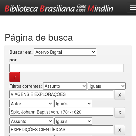
Skip
navigation
Página de busca
Buscar em:
por
Filtros correntes: