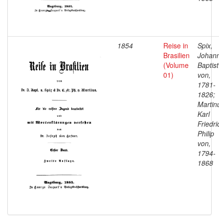
1854
Reise in
Spix,
Brasilien
Johan
(Volume
Baptist
01)
von,
1781-
1826;
Martin
Karl
Friedri
Philip
von,
1794-
1868