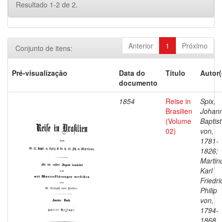
Resultado 1-2 de 2.
Anterior
1
Próximo
Conjunto de itens:
Pré-visualização
Data do
Título
Autor(
documento
1854
Reise in
Spix,
Brasilien
Johan
(Volume
Baptist
02)
von,
1781-
1826;
Martin
Karl
Friedri
Philip
von,
1794-
1868