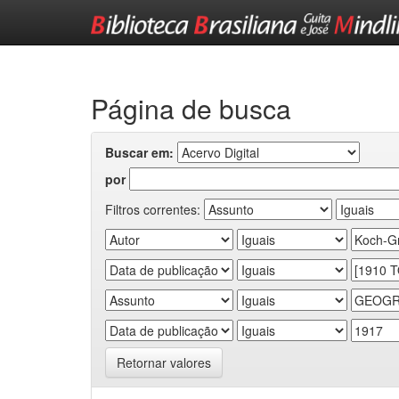
Skip
navigation
Página de busca
Buscar em:
por
Filtros correntes:
Retornar valores