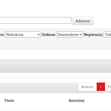
por
Ordenar
Registro(s)
Anterior
1
P
Título
Autor(es)