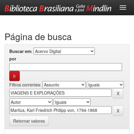
Skip
navigation
Página de busca
Buscar em:
por
Filtros correntes:
Retornar valores