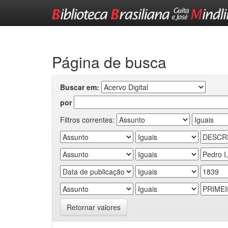
Skip
navigation
Página de busca
Buscar em:
por
Filtros correntes:
Retornar valores