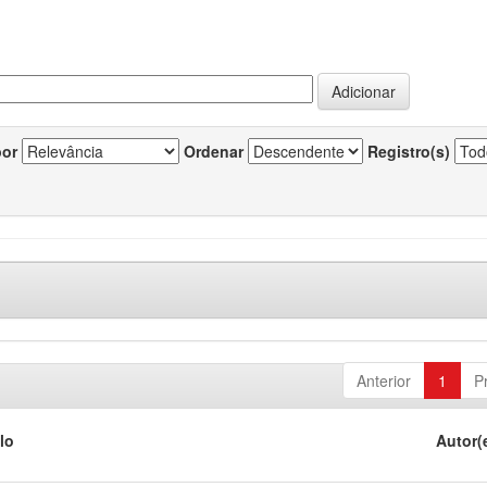
por
Ordenar
Registro(s)
Anterior
1
P
lo
Autor(