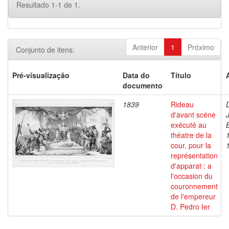
Resultado 1-1 de 1.
Anterior
1
Próximo
Conjunto de itens:
Pré-visualização
Data do
Título
documento
1839
Rideau
d'avant scéne
exécuté au
théatre de la
cour, pour la
représentation
d'apparat : a
l'occasion du
couronnement
de l'empereur
D. Pedro Ier