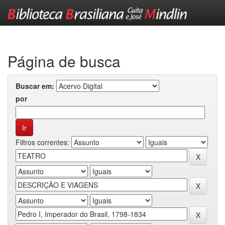
Skip
navigation
Página de busca
Buscar em:
por
Filtros correntes: