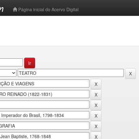
-->
Página inicial do Acervo Digital