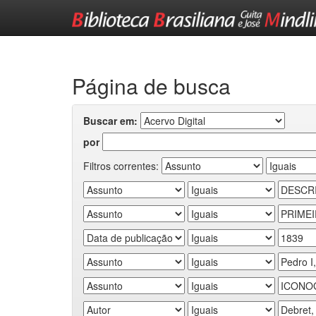
Skip
navigation
Página de busca
Buscar em:
por
Filtros correntes: