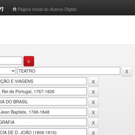
-->
Página inicial do Acervo Digital