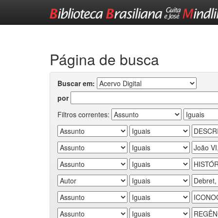
Skip
navigation
Página de busca
Buscar em:
por
Filtros correntes: