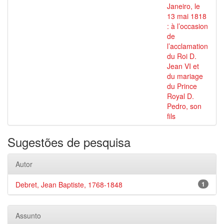
Janeiro, le
13 mai 1818
: à l’occasion
de
l’acclamation
du Roi D.
Jean VI et
du mariage
du Prince
Royal D.
Pedro, son
fils
Sugestões de pesquisa
Autor
Debret, Jean Baptiste, 1768-1848
1
Assunto