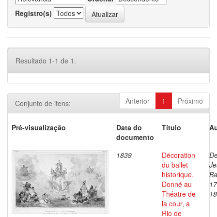
Registro(s)
Resultado 1-1 de 1.
Anterior
1
Próximo
Conjunto de itens:
Pré-visualização
Data do
Título
Au
documento
1839
Décoration
De
du ballet
Je
historique.
Ba
Donné au
17
Théatre de
18
la cour, a
Rio de