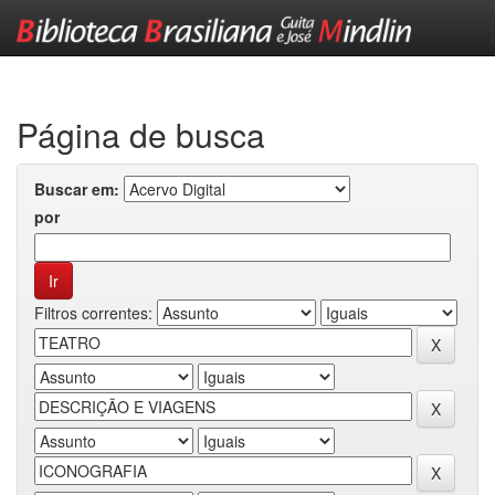
Skip
navigation
Página de busca
Buscar em:
por
Filtros correntes: