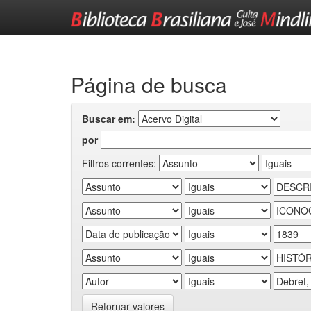
Skip
navigation
Página de busca
Buscar em:
por
Filtros correntes:
Retornar valores