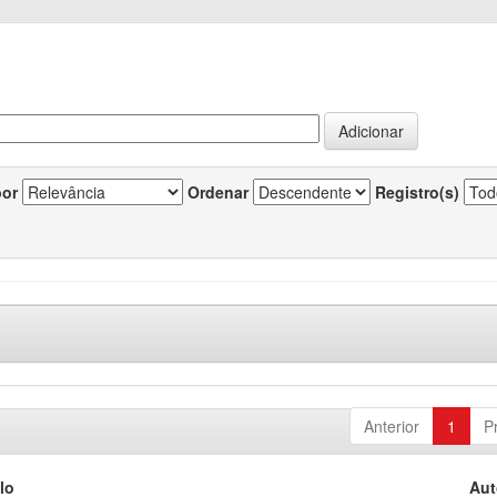
por
Ordenar
Registro(s)
Anterior
1
P
lo
Aut