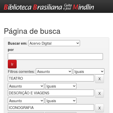
Skip
navigation
Página de busca
Buscar em:
por
Filtros correntes: