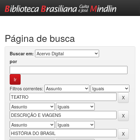
Skip
navigation
Página de busca
Buscar em:
por
Filtros correntes: