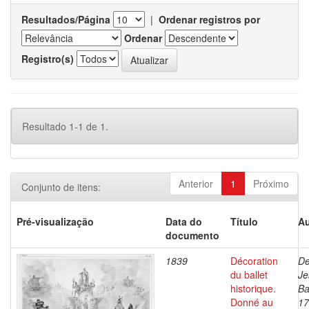
Resultados/Página
|
Ordenar registros por
Ordenar
Registro(s)
Resultado 1-1 de 1.
Anterior
1
Próximo
Conjunto de itens:
Pré-visualização
Data do
Título
Au
documento
1839
Décoration
De
du ballet
Je
historique.
Ba
Donné au
17