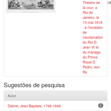
Théatre de
18
la cour, a
Rio de
Janeiro, le
13 mai 1818
: à l’occasion
de
l’acclamation
du Roi D.
Jean VI et
du mariage
du Prince
Royal D.
Pedro, son
fils
Sugestões de pesquisa
Autor
Debret, Jean Baptiste, 1768-1848
1