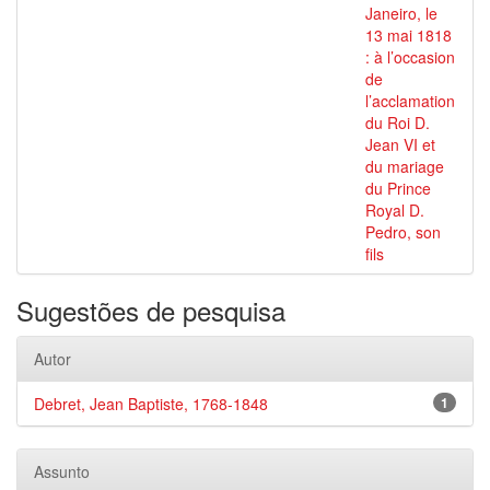
Janeiro, le
13 mai 1818
: à l’occasion
de
l’acclamation
du Roi D.
Jean VI et
du mariage
du Prince
Royal D.
Pedro, son
fils
Sugestões de pesquisa
Autor
Debret, Jean Baptiste, 1768-1848
1
Assunto