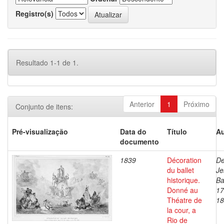
Registro(s)
Resultado 1-1 de 1.
Anterior
1
Próximo
Conjunto de itens:
Pré-visualização
Data do
Título
Au
documento
1839
Décoration
De
du ballet
Je
historique.
Ba
Donné au
17
Théatre de
18
la cour, a
Rio de