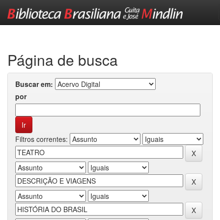
Skip
navigation
Página de busca
Buscar em:
por
Filtros correntes: