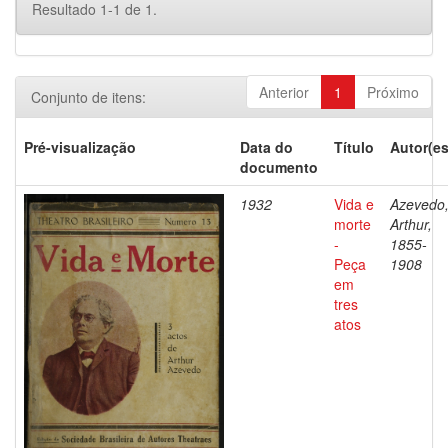
Resultado 1-1 de 1.
Anterior
1
Próximo
Conjunto de itens:
Pré-visualização
Data do
Título
Autor(es
documento
1932
Vida e
Azevedo
morte
Arthur,
-
1855-
Peça
1908
em
tres
atos