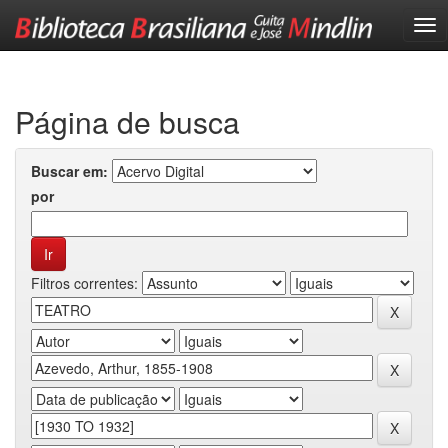
Skip
navigation
Página de busca
Buscar em:
por
Filtros correntes: