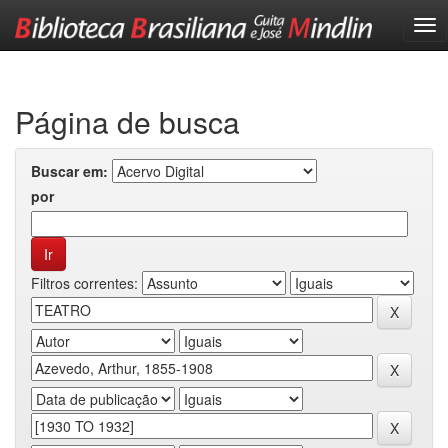
Skip
navigation
Página de busca
Buscar em:
por
Filtros correntes: