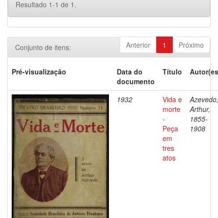
Resultado 1-1 de 1.
Anterior
1
Próximo
Conjunto de itens:
Pré-visualização
Data do
Título
Autor(es
documento
1932
Vida e
Azevedo
morte
Arthur,
-
1855-
Peça
1908
em
tres
atos