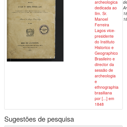
archeologica
d
dedicada ao
Ar
Ilm. Sr.
1
Manoel
1
Ferreira
Lagos vice-
presidente
do Instituto
Historico e
Geographico
Brasileiro e
director da
sessão de
archeologia
e
ethnographia
brasiliana
por [...] em
1848
Sugestões de pesquisa