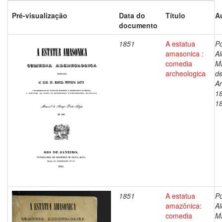
Pré-visualização
Data do
Título
A
documento
1851
A estatua
Po
amasonica :
Al
comedia
M
archeologica
d
Ar
1
1
1851
A estatua
Po
amazônica:
Al
comedia
M