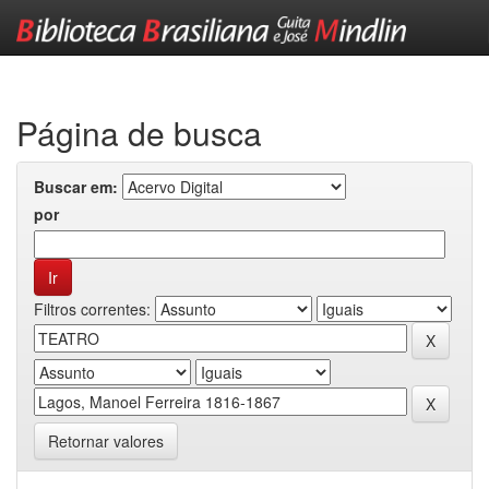
Skip
navigation
Página de busca
Buscar em:
por
Filtros correntes:
Retornar valores