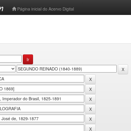
-->
Página inicial do Acervo Digital