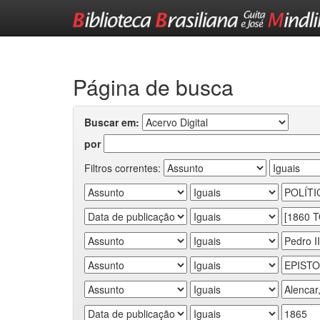
Skip
navigation
Página de busca
Buscar em:
por
Filtros correntes: