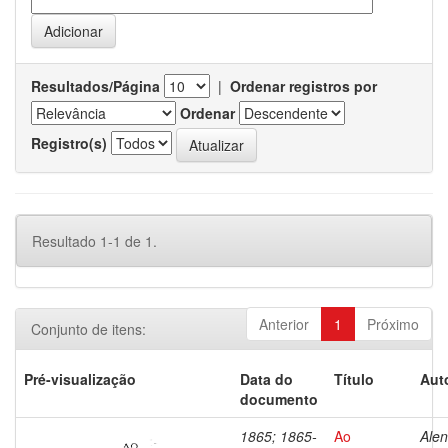
Resultados/Página
|
Ordenar registros por
Ordenar
Registro(s)
Resultado 1-1 de 1.
Anterior
1
Próximo
Conjunto de itens:
Pré-visualização
Data do
Título
Aut
documento
1865; 1865-
Ao
Alen