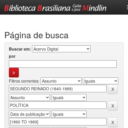
Skip
navigation
Página de busca
Buscar em:
por
Filtros correntes: