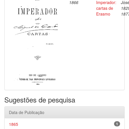
1866
Imperador:
José
cartas de
182
Erasmo
187
Sugestões de pesquisa
Data de Publicação
1865
1