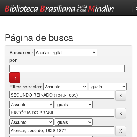
Skip
navigation
Página de busca
Buscar em:
por
Filtros correntes: