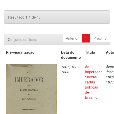
Resultado 1-1 de 1.
Anterior
1
Próximo
Conjunto de itens:
Pré-visualização
Data do
Título
Auto
documento
1867; 1867-
Ao
Alenc
1868
Imperador
José
: novas
1829
cartas
1877
politicas
de
Erasmo