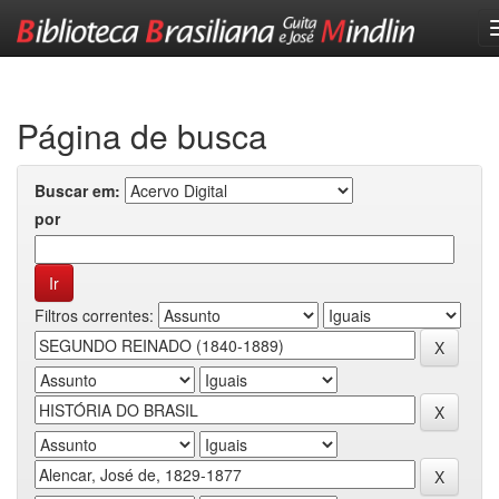
Skip
navigation
Página de busca
Buscar em:
por
Filtros correntes: