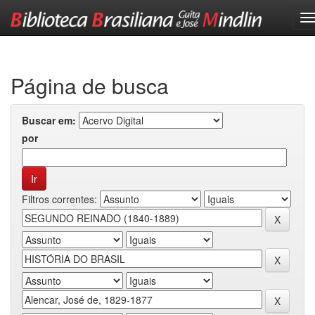
Skip
navigation
Página de busca
Buscar em:
por
Filtros correntes: