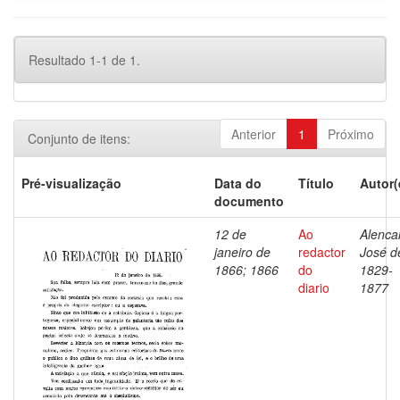
Resultado 1-1 de 1.
Anterior
1
Próximo
Conjunto de itens:
Pré-visualização
Data do
Título
Autor(
documento
12 de
Ao
Alencar
janeiro de
redactor
José d
1866; 1866
do
1829-
diario
1877