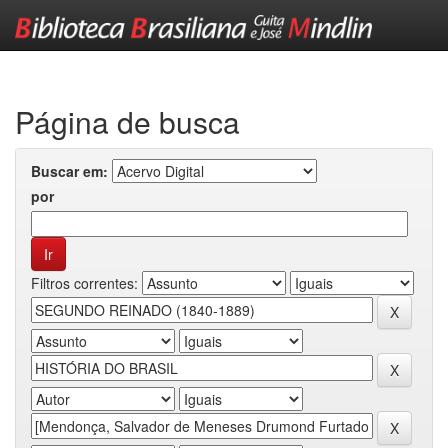
Skip
navigation
Página de busca
Buscar em:
por
Filtros correntes: