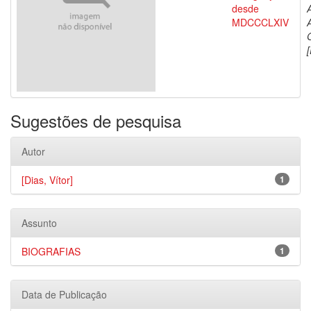
desde
MDCCCLXIV
[
Sugestões de pesquisa
Autor
[Dias, Vítor]
1
Assunto
BIOGRAFIAS
1
Data de Publicação