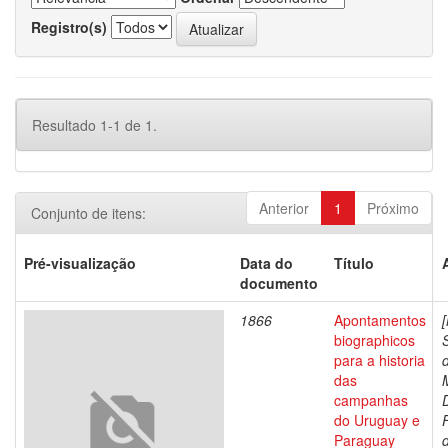
Registro(s)
Resultado 1-1 de 1.
Anterior
1
Próximo
Conjunto de itens:
Pré-visualização
Data do
Título
documento
1866
Apontamentos
biographicos
para a historia
das
campanhas
do Uruguay e
Paraguay
d