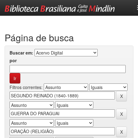
Skip
navigation
Página de busca
Buscar em:
por
Filtros correntes: