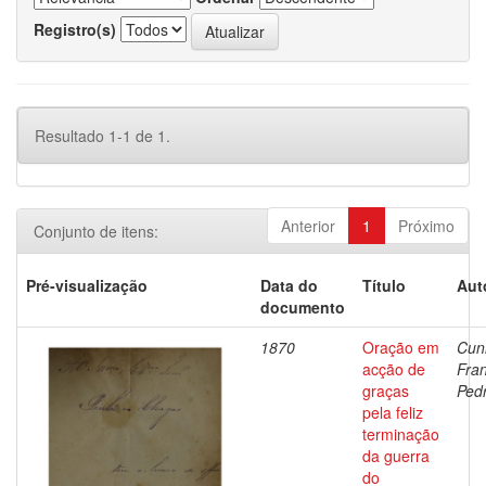
Registro(s)
Resultado 1-1 de 1.
Anterior
1
Próximo
Conjunto de itens:
Pré-visualização
Data do
Título
Aut
documento
1870
Oração em
Cun
acção de
Fra
graças
Ped
pela feliz
terminação
da guerra
do