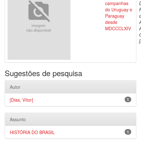
campanhas
do Uruguay e
Paraguay
d
desde
MDCCCLXIV
[
Sugestões de pesquisa
Autor
[Dias, Vítor]
1
Assunto
HISTÓRIA DO BRASIL
1