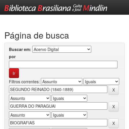
Skip
navigation
Página de busca
Buscar em:
por
Filtros correntes: