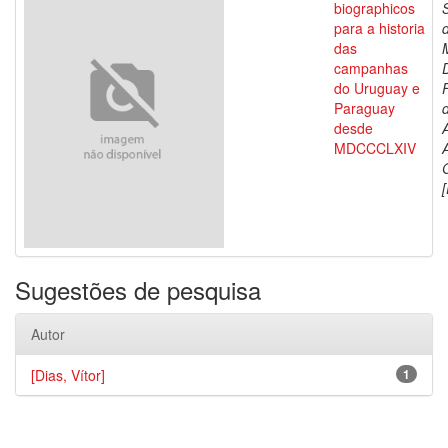
biographicos
para a historia
das
campanhas
do Uruguay e
Paraguay
d
desde
MDCCCLXIV
[
Sugestões de pesquisa
Autor
[Dias, Vítor]
1