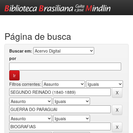
Skip
navigation
Página de busca
Buscar em:
por
Filtros correntes: