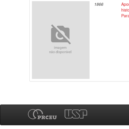
1866
Apo
his
Par