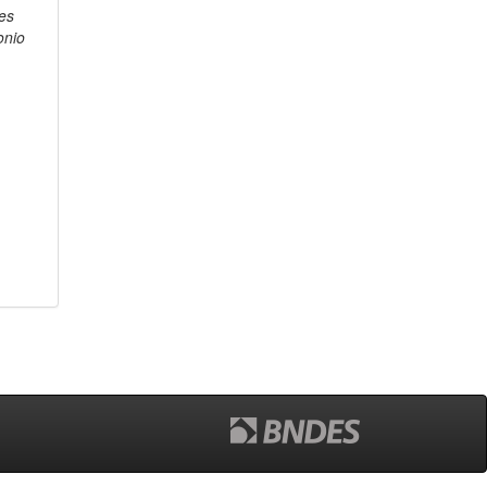
es
onio