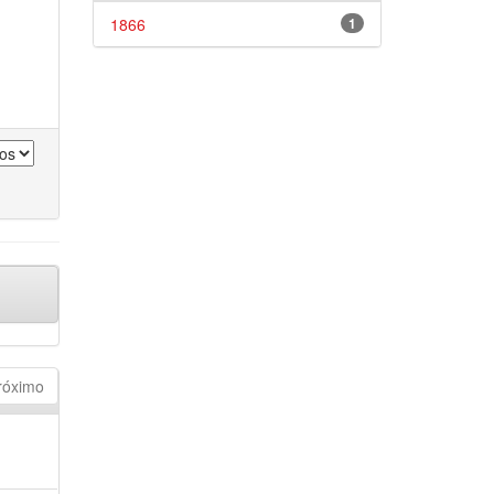
1866
1
róximo