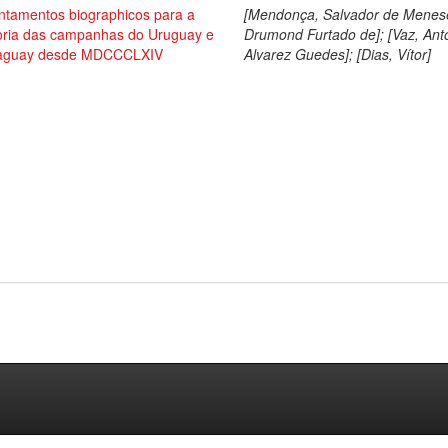
ntamentos biographicos para a
[Mendonça, Salvador de Menes
toria das campanhas do Uruguay e
Drumond Furtado de]; [Vaz, Ant
aguay desde MDCCCLXIV
Alvarez Guedes]; [Dias, Vítor]