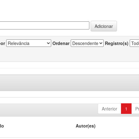
por
Ordenar
Registro(s)
Anterior
1
P
lo
Autor(es)