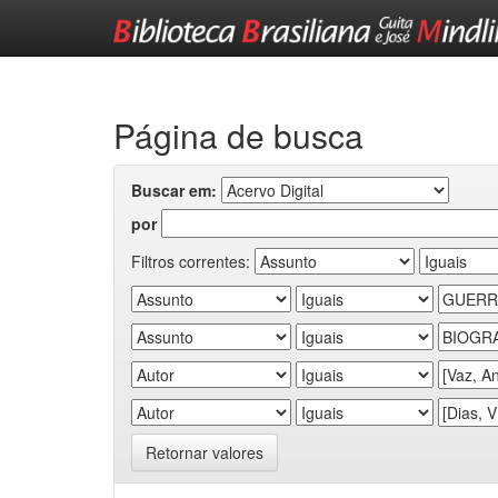
Skip
navigation
Página de busca
Buscar em:
por
Filtros correntes:
Retornar valores