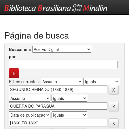
Skip
navigation
Página de busca
Buscar em:
por
Filtros correntes: