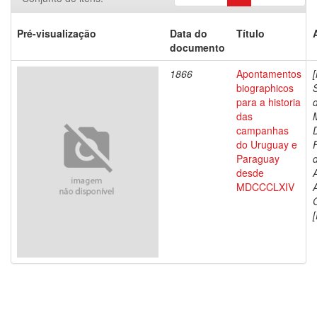
Pré-visualização
Data do
Título
documento
1866
Apontamentos
biographicos
para a historia
das
campanhas
do Uruguay e
Paraguay
d
desde
MDCCCLXIV
[