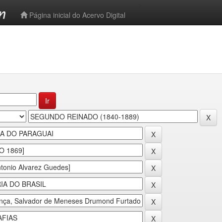
-->
Página inicial do Acervo Digital