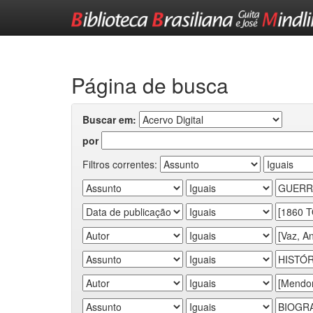
Skip
navigation
Página de busca
Buscar em:
por
Filtros correntes: