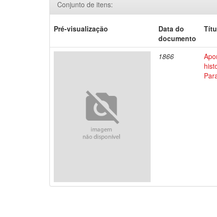
Conjunto de itens:
Pré-visualização
Data do
Títu
documento
1866
Apo
his
Par