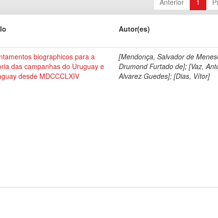
Anterior
1
P
lo
Autor(es)
ntamentos biographicos para a
[Mendonça, Salvador de Menes
toria das campanhas do Uruguay e
Drumond Furtado de]; [Vaz, Ant
aguay desde MDCCCLXIV
Alvarez Guedes]; [Dias, Vítor]