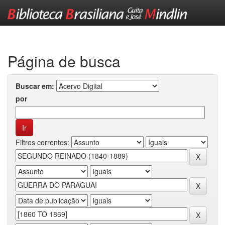
Skip
navigation
Página de busca
Buscar em:
por
Filtros correntes: