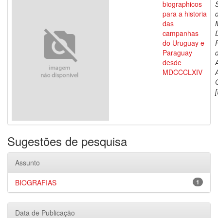
biographicos
para a historia
das
campanhas
do Uruguay e
Paraguay
d
desde
MDCCCLXIV
[
Sugestões de pesquisa
Assunto
BIOGRAFIAS
1
Data de Publicação