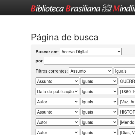
Skip
navigation
Página de busca
Buscar em:
por
Filtros correntes: