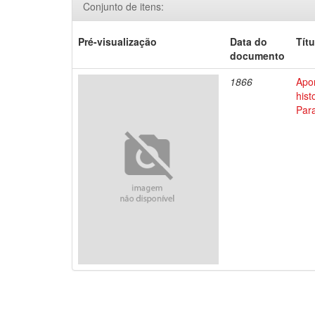
Conjunto de itens:
Pré-visualização
Data do
Títu
documento
1866
Apo
his
Par