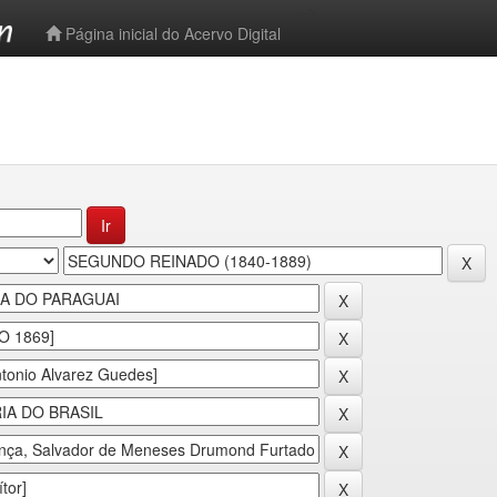
-->
Página inicial do Acervo Digital