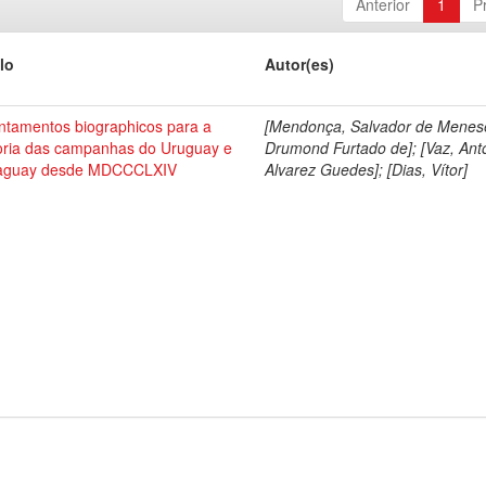
Anterior
1
P
lo
Autor(es)
ntamentos biographicos para a
[Mendonça, Salvador de Menes
toria das campanhas do Uruguay e
Drumond Furtado de]; [Vaz, Ant
aguay desde MDCCCLXIV
Alvarez Guedes]; [Dias, Vítor]