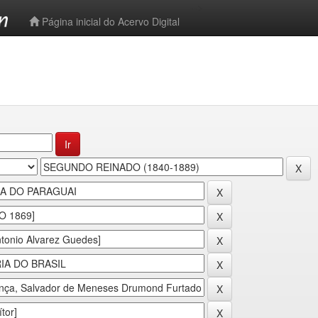
-->
Página inicial do Acervo Digital