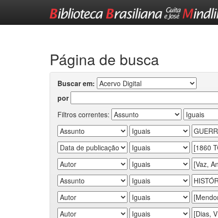
Skip
navigation
Página de busca
Buscar em:
por
Filtros correntes: