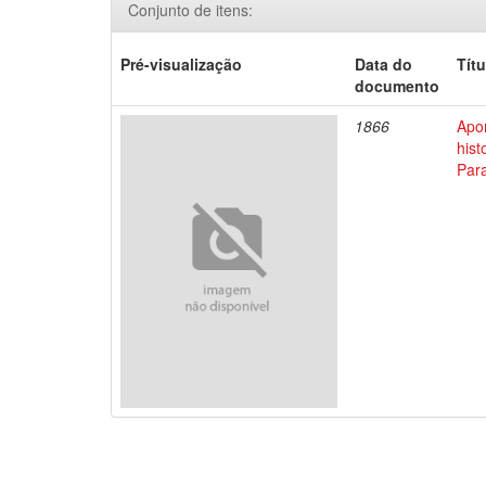
Conjunto de itens:
Pré-visualização
Data do
Títu
documento
1866
Apo
his
Par