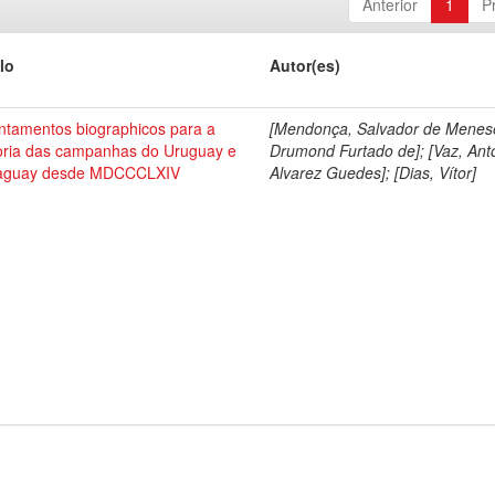
Anterior
1
P
lo
Autor(es)
ntamentos biographicos para a
[Mendonça, Salvador de Menes
toria das campanhas do Uruguay e
Drumond Furtado de]; [Vaz, Ant
aguay desde MDCCCLXIV
Alvarez Guedes]; [Dias, Vítor]